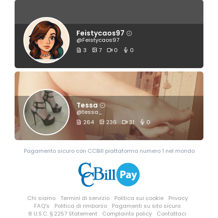
Feistycaos97
@Feistycaos97
3
7
0
0
Tessa
@tessa_
264
236
31
0
Pagamento sicuro con CCBill piattaforma numero 1 nel mondo
Chi siamo
Termini di servizio
Politica sui cookie
Privacy
FAQ's
Politica di rimborso
Pagamenti su sito sicuro
8 U.S.C. § 2257 Statement
Complaints policy
Contattaci