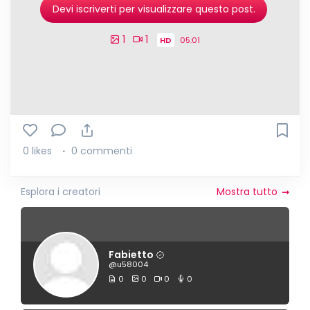
Devi iscriverti per visualizzare questo post.
1
1
HD
05:01
0 likes
0 commenti
Esplora i creatori
Mostra tutto
Fabietto
@u58004
0
0
0
0