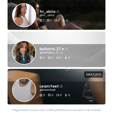
fri_skita
@fri_skita
1
1
0
0
bellatrix.27.n
@bellatrix_27_n
0
0
0
0
GRATUITO
Leam Feet
@leamfeet
0
0
0
0
Pagamento sicuro con CCBill piattaforma numero 1 nel mondo