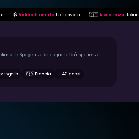
iamata
1 a 1 privata
🇮🇹
Assistenza
italiana
🔒
Pagament
taliane. In Spagna vedi spagnole. Un'esperienza
ortogallo
🇫🇷 Francia
+ 40 paesi