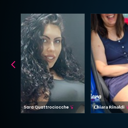
Sara Quattrociocche
𝗖𝗵𝗶𝗮𝗿𝗮 𝗥𝗶𝗻𝗮𝗹𝗱𝗶