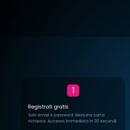
TYPE:
€10.00/mese
TYPE:
€15.00/me
CITY:
Italy
CITY:
Italy
LINGUA:
Italiano
LINGUA:
Italiano
1
1
1
0
0
0
Registrati gratis
Solo email e password. Nessuna carta
richiesta. Accesso immediato in 30 secondi.