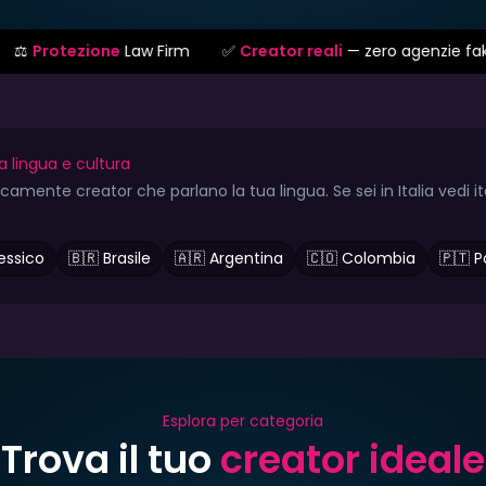
aw Firm
✅
Creator reali
— zero agenzie fake
📹
Videoch
a lingua e cultura
amente creator che parlano la tua lingua. Se sei in Italia vedi i
essico
🇧🇷 Brasile
🇦🇷 Argentina
🇨🇴 Colombia
🇵🇹 P
Esplora per categoria
Trova il tuo
creator ideale