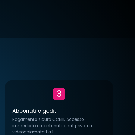
00/mese
TYPE:
€40.00/mese
TYPE
ly
CITY:
Italy
CITY:
aliano
LINGUA:
Italiano
LING
3
8
5
3
4
0
4
Abbonati e goditi
Pagamento sicuro CCBill. Accesso
immediato a contenuti, chat privata e
videochiamata 1 a 1.