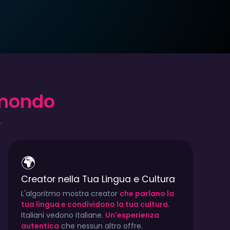
 mondo
00/mese
TYPE:
€10.00/mese
TYPE
ly
CITY:
Italy
CITY:
.
aliano
LINGUA:
Italiano
LING
🌍
k
774
1.2k
914
1.8k
96
Creator nella Tua Lingua e Cultura
L'algoritmo mostra creator
che parlano la
tua lingua e condividono la tua cultura
.
Italiani vedono italiane.
Un'esperienza
autentica
che nessun altro offre.