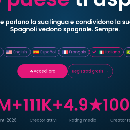
 parlano la sua lingua e condividono la sua 
Spagnoli vedono spagnole. Sempre.
English
Español
Français
Italiano
🔥Accedi ora
Registrati gratis →
M+
111K+
4.9★
10
nti 2026
Creator attivi
Rating medio
Creator re