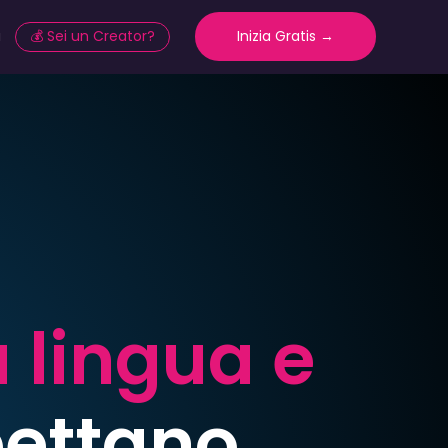
a
💰 Sei un Creator?
Inizia Gratis →
a lingua e
pettano