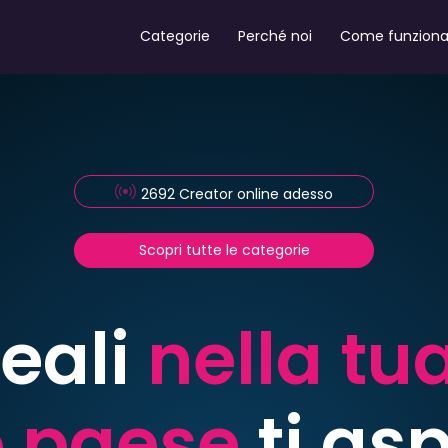
Categorie
Perché noi
Come funzion
2692 Creator online adesso
Scopri tutte le categorie
reali
nella tu
o paese
ti as