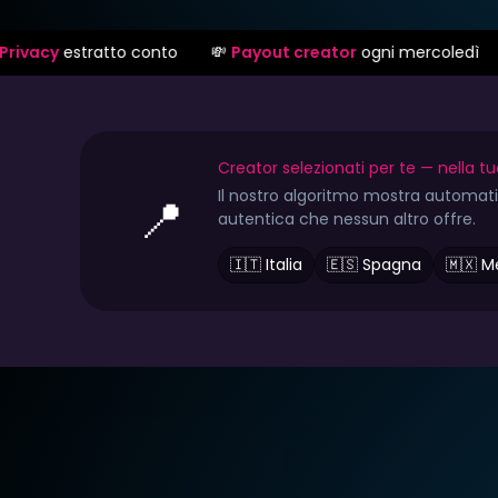
conto
💸
Payout creator
ogni mercoledì
⚖️
Protezione
L
Creator selezionati per te — nella tu
Il nostro algoritmo mostra automatic
📍
autentica che nessun altro offre.
🇮🇹 Italia
🇪🇸 Spagna
🇲🇽 M