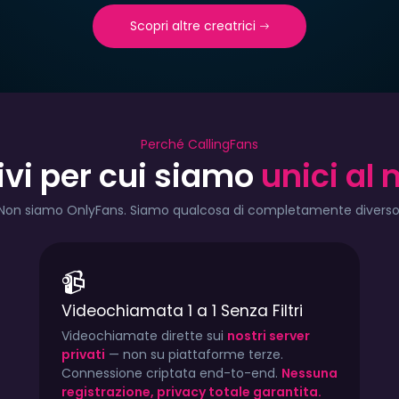
Scopri altre creatrici
Perché CallingFans
ivi per cui siamo
unici al
se
TYPE:
€15.00/mese
TYPE:
€15.
CITY:
Italy
CITY:
Ita
Non siamo OnlyFans. Siamo qualcosa di completamente diverso
LINGUA:
Italiano
LINGUA:
It
📹
k
405
1.5k
936
447
1.3
Videochiamata 1 a 1 Senza Filtri
Videochiamate dirette sui
nostri server
privati
— non su piattaforme terze.
Connessione criptata end-to-end.
Nessuna
registrazione, privacy totale garantita.