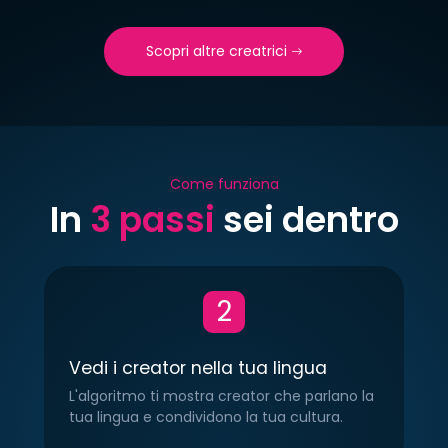
Scopri altre creatrici
Come funziona
In
3 passi
sei dentro
se
TYPE:
€14.99/mese
TYPE:
€10.
CITY:
Italy
CITY:
Ita
LINGUA:
Italiano
LINGUA:
It
2
0
1
0
0
Vedi i creator nella tua lingua
L'algoritmo ti mostra creator che parlano la
tua lingua e condividono la tua cultura.