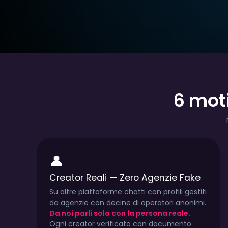
6 mot
TYPE:
€10.00/mese
TYPE:
€5.00/me
CITY:
Italy
CITY:
Italy
LINGUA:
Italiano
LINGUA:
Italiano
👤
k
1.7k
1.7k
72
1.7k
2.2
Creator Reali — Zero Agenzie Fake
Su altre piattaforme chatti con profili gestiti
da agenzie con decine di operatori anonimi.
Da noi parli solo con la persona reale.
Ogni creator verificato con documento